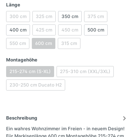
Länge
300 cm
325 cm
350 cm
375 cm
400 cm
425 cm
450 cm
500 cm
550 cm
600 cm
315 cm
Montagehöhe
215-274 cm (S-XL)
275-310 cm (XXL/3XL)
230-250 cm Ducato H2
Beschreibung
Ein wahres Wohnzimmer im Freien - in neuem Design!
Für Markisenlänge 600 cm Montagehöhe 215-274 cm